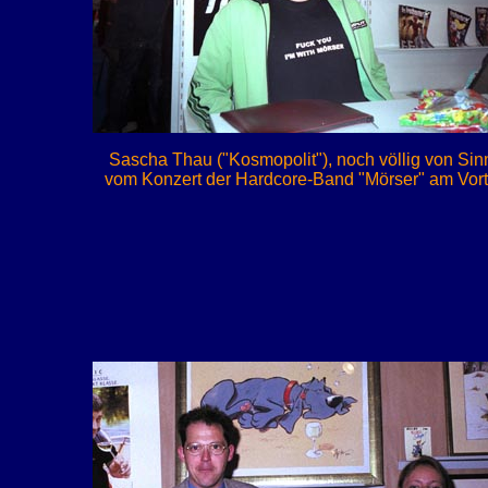
Sascha Thau ("Kosmopolit"), noch völlig von Si
vom Konzert der Hardcore-Band "Mörser" am Vor