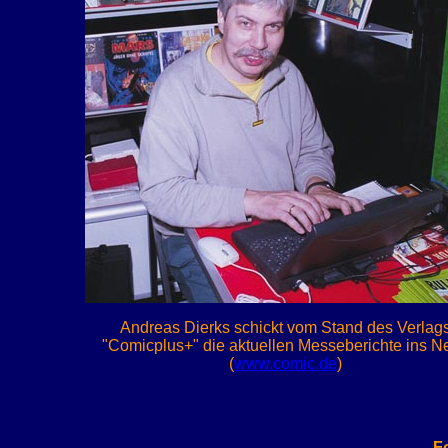
Andreas Dierks schickt vom Stand des Verlag
"Comicplus+" die aktuellen Messeberichte ins Ne
(
www.comic.de
)
F