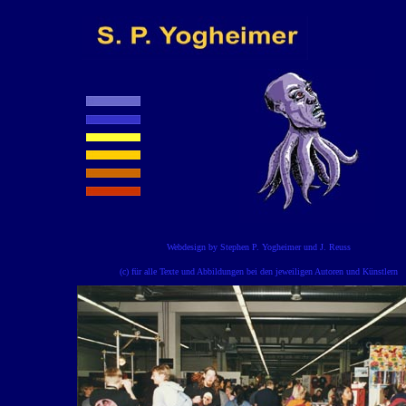
Webdesign by Stephen P. Yogheimer und J. Reuss
(c) für alle Texte und Abbildungen bei den jeweiligen Autoren und Künstlern